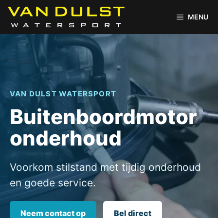
Ga
naar
MENU
de
inhoud
VAN DULST WATERSPORT
Buitenboordmotor
onderhoud
Voorkom stilstand met tijdig onderhoud
en goede service.
Neem contact op
Bel direct