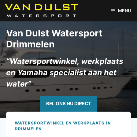
Ga
naar
MENU
de
inhoud
Van Dulst Watersport
Drimmelen
“Watersportwinkel, werkplaats
en Yamaha specialist aan het
water”
BEL ONS NU DIRECT
WATERSPORTWINKEL EN WERKPLAATS IN
DRIMMELEN